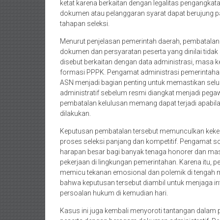
ketat karena berkaitan dengan legalitas pengangkata
dokumen atau pelanggaran syarat dapat berujung p
tahapan seleksi.
Menurut penjelasan pemerintah daerah, pembatalan d
dokumen dan persyaratan peserta yang dinilai tida
disebut berkaitan dengan data administrasi, masa ke
formasi PPPK. Pengamat administrasi pemerintahan 
ASN menjadi bagian penting untuk memastikan sel
administratif sebelum resmi diangkat menjadi pega
pembatalan kelulusan memang dapat terjadi apabila
dilakukan.
Keputusan pembatalan tersebut memunculkan kekec
proses seleksi panjang dan kompetitif. Pengamat s
harapan besar bagi banyak tenaga honorer dan mas
pekerjaan di lingkungan pemerintahan. Karena itu, 
memicu tekanan emosional dan polemik di tengah m
bahwa keputusan tersebut diambil untuk menjaga int
persoalan hukum di kemudian hari.
Kasus ini juga kembali menyoroti tantangan dalam