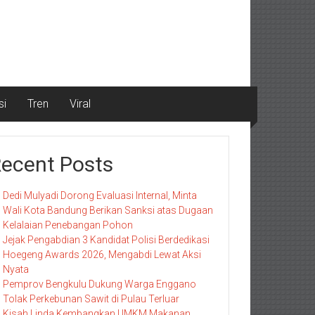
si
Tren
Viral
ecent Posts
Dedi Mulyadi Dorong Evaluasi Internal, Minta
Wali Kota Bandung Berikan Sanksi atas Dugaan
Kelalaian Penebangan Pohon
Jejak Pengabdian 3 Kandidat Polisi Berdedikasi
Hoegeng Awards 2026, Mengabdi Lewat Aksi
Nyata
Pemprov Bengkulu Dukung Warga Enggano
Tolak Perkebunan Sawit di Pulau Terluar
Kisah Linda Kembangkan UMKM Makanan