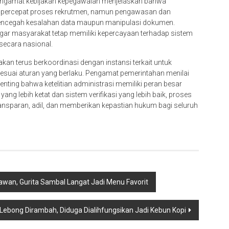
engamat kebijakan kepegawaian menjelaskan bahwa
mpercepat proses rekrutmen, namun pengawasan dan
uk mencegah kesalahan data maupun manipulasi dokumen.
 agar masyarakat tetap memiliki kepercayaan terhadap sistem
secara nasional.
n terus berkoordinasi dengan instansi terkait untuk
esuai aturan yang berlaku. Pengamat pemerintahan menilai
nting bahwa ketelitian administrasi memiliki peran besar
 lebih ketat dan sistem verifikasi yang lebih baik, proses
ransparan, adil, dan memberikan kepastian hukum bagi seluruh
tawan, Gurita Sambal Langat Jadi Menu Favorit
Lebong Dirambah, Diduga Dialihfungsikan Jadi Kebun Kopi