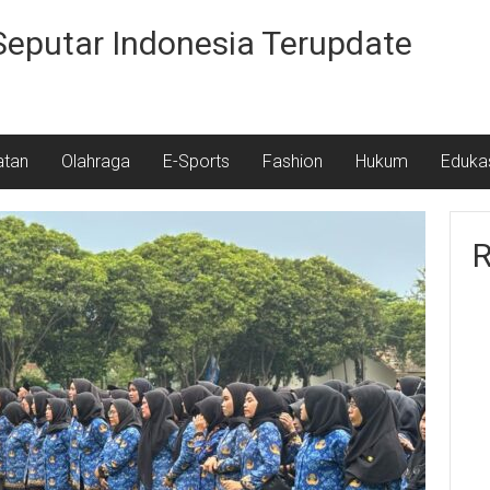
 Seputar Indonesia Terupdate
atan
Olahraga
E-Sports
Fashion
Hukum
Eduka
R