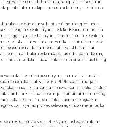
n pegawai pemerintah. Karena itu, setiap ketidaksesuaian
ada pembatalan meskipun peserta sebelumnya telah lolos
ilakukan setelah adanya hasil verifikasi ulang terhadap
k sesuai dengan ketentuan yang berlaku. Beberapa masalah
rja, hingga syarat tertentu yang tidak memenuhi ketentuan
menjelaskan bahwa tahapan verifikasi akhir dalam seleksi
uruh peserta benar-benar memenuhi syarat hukum dan
wai pemerintah. Dalam beberapa kasus di berbagai daerah,
 ditemukan ketidaksesuaian data setelah proses audit ulang
ewaan dari sejumlah peserta yang merasa telah melalui
osial menjelaskan bahwa seleksi PPPK saat ini menjadi
yarakat pencari kerja karena menawarkan kepastian status
perubahan hasil kelulusan setelah pengumuman resmi sering
asyarakat. Di sisi lain, pemerintah daerah menegaskan
egritas dan legalitas proses seleksi agar tidak menimbulkan
 proses rekrutmen ASN dan PPPK yang melibatkan ribuan