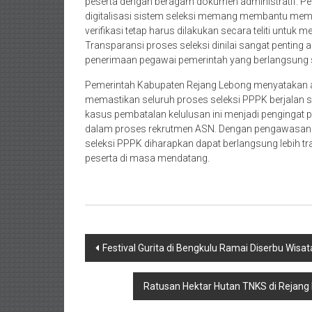
peserta dengan beragam dokumen administratif. P
digitalisasi sistem seleksi memang membantu me
verifikasi tetap harus dilakukan secara teliti unt
Transparansi proses seleksi dinilai sangat penting
penerimaan pegawai pemerintah yang berlangsung 
Pemerintah Kabupaten Rejang Lebong menyatakan aka
memastikan seluruh proses seleksi PPPK berjalan s
kasus pembatalan kelulusan ini menjadi pengingat pe
dalam proses rekrutmen ASN. Dengan pengawasan yang
seleksi PPPK diharapkan dapat berlangsung lebih t
peserta di masa mendatang.
Navigasi
Festival Gurita di Bengkulu Ramai Diserbu Wisa
pos
Ratusan Hektar Hutan TNKS di Rejang 