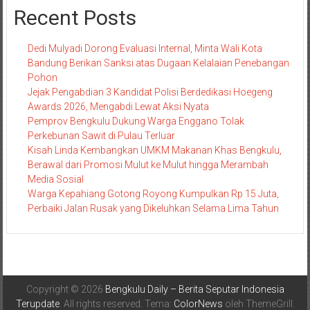
Recent Posts
Dedi Mulyadi Dorong Evaluasi Internal, Minta Wali Kota
Bandung Berikan Sanksi atas Dugaan Kelalaian Penebangan
Pohon
Jejak Pengabdian 3 Kandidat Polisi Berdedikasi Hoegeng
Awards 2026, Mengabdi Lewat Aksi Nyata
Pemprov Bengkulu Dukung Warga Enggano Tolak
Perkebunan Sawit di Pulau Terluar
Kisah Linda Kembangkan UMKM Makanan Khas Bengkulu,
Berawal dari Promosi Mulut ke Mulut hingga Merambah
Media Sosial
Warga Kepahiang Gotong Royong Kumpulkan Rp 15 Juta,
Perbaiki Jalan Rusak yang Dikeluhkan Selama Lima Tahun
Copyright © 2026
Bengkulu Daily – Berita Seputar Indonesia
Terupdate
. All rights reserved. Tema:
ColorNews
oleh ThemeGrill.