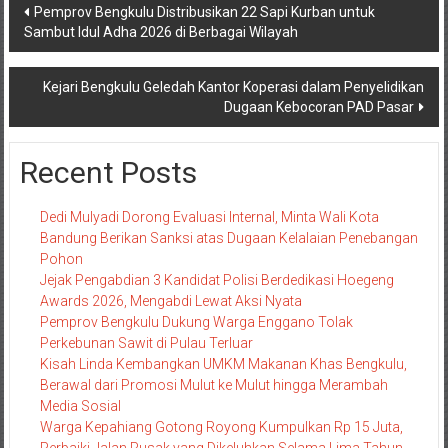
Navigasi
Pemprov Bengkulu Distribusikan 22 Sapi Kurban untuk
Sambut Idul Adha 2026 di Berbagai Wilayah
pos
Kejari Bengkulu Geledah Kantor Koperasi dalam Penyelidikan
Dugaan Kebocoran PAD Pasar
Recent Posts
Dedi Mulyadi Dorong Evaluasi Internal, Minta Wali Kota
Bandung Berikan Sanksi atas Dugaan Kelalaian Penebangan
Pohon
Jejak Pengabdian 3 Kandidat Polisi Berdedikasi Hoegeng
Awards 2026, Mengabdi Lewat Aksi Nyata
Pemprov Bengkulu Dukung Warga Enggano Tolak
Perkebunan Sawit di Pulau Terluar
Kisah Linda Kembangkan UMKM Makanan Khas Bengkulu,
Berawal dari Promosi Mulut ke Mulut hingga Merambah
Media Sosial
Warga Kepahiang Gotong Royong Kumpulkan Rp 15 Juta,
Perbaiki Jalan Rusak yang Dikeluhkan Selama Lima Tahun