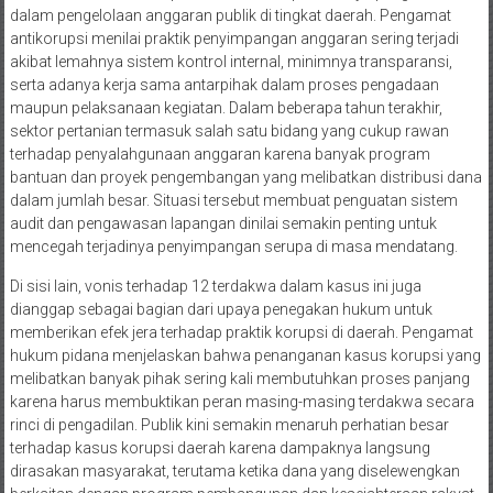
dalam pengelolaan anggaran publik di tingkat daerah. Pengamat
antikorupsi menilai praktik penyimpangan anggaran sering terjadi
akibat lemahnya sistem kontrol internal, minimnya transparansi,
serta adanya kerja sama antarpihak dalam proses pengadaan
maupun pelaksanaan kegiatan. Dalam beberapa tahun terakhir,
sektor pertanian termasuk salah satu bidang yang cukup rawan
terhadap penyalahgunaan anggaran karena banyak program
bantuan dan proyek pengembangan yang melibatkan distribusi dana
dalam jumlah besar. Situasi tersebut membuat penguatan sistem
audit dan pengawasan lapangan dinilai semakin penting untuk
mencegah terjadinya penyimpangan serupa di masa mendatang.
Di sisi lain, vonis terhadap 12 terdakwa dalam kasus ini juga
dianggap sebagai bagian dari upaya penegakan hukum untuk
memberikan efek jera terhadap praktik korupsi di daerah. Pengamat
hukum pidana menjelaskan bahwa penanganan kasus korupsi yang
melibatkan banyak pihak sering kali membutuhkan proses panjang
karena harus membuktikan peran masing-masing terdakwa secara
rinci di pengadilan. Publik kini semakin menaruh perhatian besar
terhadap kasus korupsi daerah karena dampaknya langsung
dirasakan masyarakat, terutama ketika dana yang diselewengkan