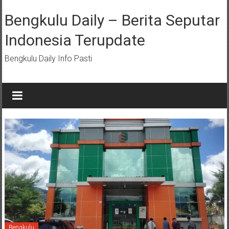
Lompat
ke
Bengkulu Daily – Berita Seputar
konten
Indonesia Terupdate
Bengkulu Daily Info Pasti
Bengkulu