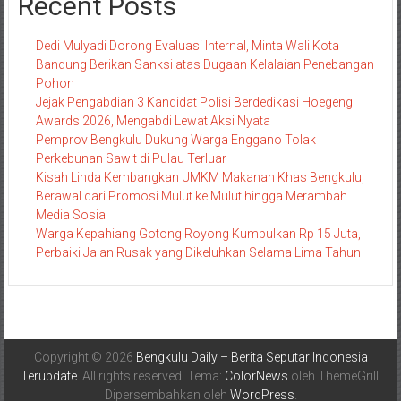
Recent Posts
Dedi Mulyadi Dorong Evaluasi Internal, Minta Wali Kota
Bandung Berikan Sanksi atas Dugaan Kelalaian Penebangan
Pohon
Jejak Pengabdian 3 Kandidat Polisi Berdedikasi Hoegeng
Awards 2026, Mengabdi Lewat Aksi Nyata
Pemprov Bengkulu Dukung Warga Enggano Tolak
Perkebunan Sawit di Pulau Terluar
Kisah Linda Kembangkan UMKM Makanan Khas Bengkulu,
Berawal dari Promosi Mulut ke Mulut hingga Merambah
Media Sosial
Warga Kepahiang Gotong Royong Kumpulkan Rp 15 Juta,
Perbaiki Jalan Rusak yang Dikeluhkan Selama Lima Tahun
Copyright © 2026
Bengkulu Daily – Berita Seputar Indonesia
Terupdate
. All rights reserved. Tema:
ColorNews
oleh ThemeGrill.
Dipersembahkan oleh
WordPress
.