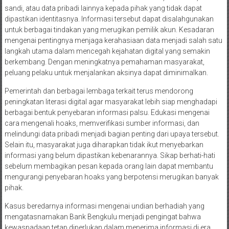
sandi, atau data pribadi lainnya kepada pihak yang tidak dapat
dipastikan identitasnya. Informasi tersebut dapat disalahgunakan
untuk berbagai tindakan yang merugikan pemilik akun. Kesadaran
mengenai pentingnya menjaga kerahasiaan data menjadi salah satu
langkah utama dalam mencegah kejahatan digital yang semakin
berkembang. Dengan meningkatnya pemahaman masyarakat,
peluang pelaku untuk menjalankan aksinya dapat diminimalkan.
Pemerintah dan berbagai lembaga terkait terus mendorong
peningkatan literasi digital agar masyarakat lebih siap menghadapi
berbagai bentuk penyebaran informasi palsu. Edukasi mengenai
cara mengenali hoaks, memverifikasi sumber informasi, dan
melindungi data pribadi menjadi bagian penting dari upaya tersebut.
Selain itu, masyarakat juga diharapkan tidak ikut menyebarkan
informasi yang belum dipastikan kebenarannya. Sikap berhati-hati
sebelum membagikan pesan kepada orang lain dapat membantu
mengurangi penyebaran hoaks yang berpotensi merugikan banyak
pihak.
Kasus beredarnya informasi mengenai undian berhadiah yang
mengatasnamakan Bank Bengkulu menjadi pengingat bahwa
kewaspadaan tetap diperlukan dalam menerima informasi di era