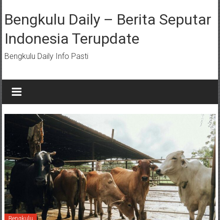
Lompat
ke
Bengkulu Daily – Berita Seputar
konten
Indonesia Terupdate
Bengkulu Daily Info Pasti
Bengkulu