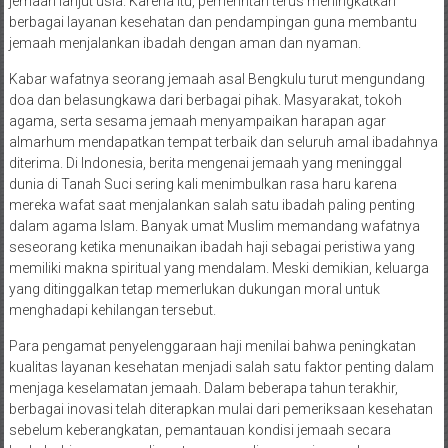
jemaah lanjut usia. Karena itu, pemerintah terus meningkatkan
berbagai layanan kesehatan dan pendampingan guna membantu
jemaah menjalankan ibadah dengan aman dan nyaman.
Kabar wafatnya seorang jemaah asal Bengkulu turut mengundang
doa dan belasungkawa dari berbagai pihak. Masyarakat, tokoh
agama, serta sesama jemaah menyampaikan harapan agar
almarhum mendapatkan tempat terbaik dan seluruh amal ibadahnya
diterima. Di Indonesia, berita mengenai jemaah yang meninggal
dunia di Tanah Suci sering kali menimbulkan rasa haru karena
mereka wafat saat menjalankan salah satu ibadah paling penting
dalam agama Islam. Banyak umat Muslim memandang wafatnya
seseorang ketika menunaikan ibadah haji sebagai peristiwa yang
memiliki makna spiritual yang mendalam. Meski demikian, keluarga
yang ditinggalkan tetap memerlukan dukungan moral untuk
menghadapi kehilangan tersebut.
Para pengamat penyelenggaraan haji menilai bahwa peningkatan
kualitas layanan kesehatan menjadi salah satu faktor penting dalam
menjaga keselamatan jemaah. Dalam beberapa tahun terakhir,
berbagai inovasi telah diterapkan mulai dari pemeriksaan kesehatan
sebelum keberangkatan, pemantauan kondisi jemaah secara