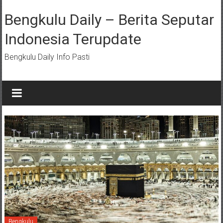
Lompat
ke
Bengkulu Daily – Berita Seputar
konten
Indonesia Terupdate
Bengkulu Daily Info Pasti
Bengkulu