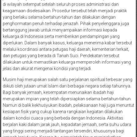
di wilayah setempat setelah seluruh proses administrasi dan
keagamaan diselesaikan. Prosedur tersebut telah menjadi praktik
yang berlaku selama bertahun-tahun dan dilakukan dengan
penghormatan penuh terhadap jenazah. Pihak penyelenggara juga
bertanggung jawab untuk menyampaikan informasi kepada
keluarga di Indonesia serta memberikan pendampingan yang
diperlukan. Dalam banyak kasus, keluarga menerima kabar tersebut
melalui koordinasi antara petugas haji daerah, kementerian terkait,
dan petugas yang berada di Tanah Suci. Pendekatan tersebut
dilakukan untuk memastikan keluarga memperoleh informasi yang
jelas dan akurat mengenai kondisi yang terjadi.
Musim haji merupakan salah satu perjalanan spiritual terbesar yang
diikuti oleh jutaan umat Islam dari berbagai negara setiap tahunnya.
Bagi banyak jemaah, kesempatan menunaikan ibadah haji
merupakan impian yang telah dipersiapkan selama bertahun-tahun.
Namun di balik kekhusyukan ibadah, pelaksanaan haji juga menuntut
kesiapan fisik yang cukup karena rangkaian kegiatan dilakukan
dalam kondisi cuaca yang berbeda dengan Indonesia. Aktivitas
berjalan kaki dalam jarak jauh, kepadatan jemaah, serta suhu udara
yang tinggi sering menjadi tantangan tersendiri, khususnya bagi