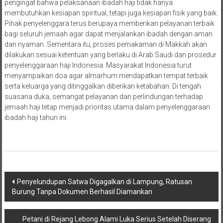
pengingat bahwa pelaksanaan ibadah haji tidak hanya
membutuhkan kesiapan spiritual, tetapi juga kesiapan fisik yang baik.
Pihak penyelenggara terus berupaya memberikan pelayanan terbaik
bagi seluruh jemaah agar dapat menjalankan ibadah dengan aman
dan nyaman. Sementara itu, proses pemakaman di Makkah akan
dilakukan sesuai ketentuan yang berlaku di Arab Saudi dan prosedur
penyelenggaraan haji Indonesia. Masyarakat Indonesia turut
menyampaikan doa agar almarhum mendapatkan tempat terbaik
serta keluarga yang ditinggalkan diberikan ketabahan. Di tengah
suasana duka, semangat pelayanan dan perlindungan terhadap
jemaah haji tetap menjadi prioritas utama dalam penyelenggaraan
ibadah haji tahun ini.
Navigasi
Penyelundupan Satwa Digagalkan di Lampung, Ratusan
Burung Tanpa Dokumen Berhasil Diamankan
pos
Petani di Rejang Lebong Alami Luka Serius Setelah Diserang