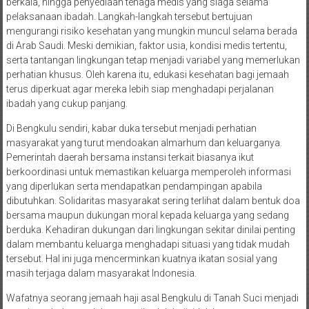
berkala, hingga penyediaan tenaga medis yang siaga selama
pelaksanaan ibadah. Langkah-langkah tersebut bertujuan
mengurangi risiko kesehatan yang mungkin muncul selama berada
di Arab Saudi. Meski demikian, faktor usia, kondisi medis tertentu,
serta tantangan lingkungan tetap menjadi variabel yang memerlukan
perhatian khusus. Oleh karena itu, edukasi kesehatan bagi jemaah
terus diperkuat agar mereka lebih siap menghadapi perjalanan
ibadah yang cukup panjang.
Di Bengkulu sendiri, kabar duka tersebut menjadi perhatian
masyarakat yang turut mendoakan almarhum dan keluarganya.
Pemerintah daerah bersama instansi terkait biasanya ikut
berkoordinasi untuk memastikan keluarga memperoleh informasi
yang diperlukan serta mendapatkan pendampingan apabila
dibutuhkan. Solidaritas masyarakat sering terlihat dalam bentuk doa
bersama maupun dukungan moral kepada keluarga yang sedang
berduka. Kehadiran dukungan dari lingkungan sekitar dinilai penting
dalam membantu keluarga menghadapi situasi yang tidak mudah
tersebut. Hal ini juga mencerminkan kuatnya ikatan sosial yang
masih terjaga dalam masyarakat Indonesia.
Wafatnya seorang jemaah haji asal Bengkulu di Tanah Suci menjadi