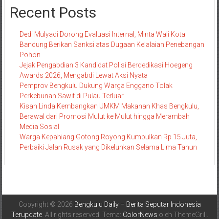
Recent Posts
Dedi Mulyadi Dorong Evaluasi Internal, Minta Wali Kota
Bandung Berikan Sanksi atas Dugaan Kelalaian Penebangan
Pohon
Jejak Pengabdian 3 Kandidat Polisi Berdedikasi Hoegeng
Awards 2026, Mengabdi Lewat Aksi Nyata
Pemprov Bengkulu Dukung Warga Enggano Tolak
Perkebunan Sawit di Pulau Terluar
Kisah Linda Kembangkan UMKM Makanan Khas Bengkulu,
Berawal dari Promosi Mulut ke Mulut hingga Merambah
Media Sosial
Warga Kepahiang Gotong Royong Kumpulkan Rp 15 Juta,
Perbaiki Jalan Rusak yang Dikeluhkan Selama Lima Tahun
Copyright © 2026
Bengkulu Daily – Berita Seputar Indonesia
Terupdate
. All rights reserved. Tema:
ColorNews
oleh ThemeGrill.