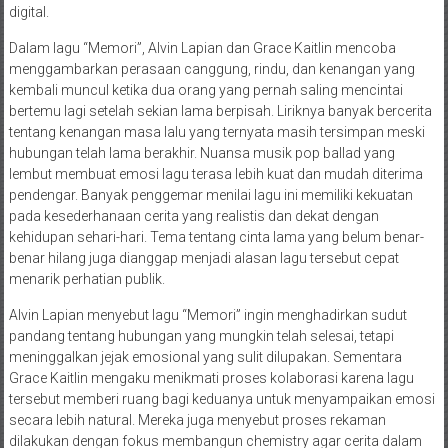
digital.
Dalam lagu “Memori”, Alvin Lapian dan Grace Kaitlin mencoba
menggambarkan perasaan canggung, rindu, dan kenangan yang
kembali muncul ketika dua orang yang pernah saling mencintai
bertemu lagi setelah sekian lama berpisah. Liriknya banyak bercerita
tentang kenangan masa lalu yang ternyata masih tersimpan meski
hubungan telah lama berakhir. Nuansa musik pop ballad yang
lembut membuat emosi lagu terasa lebih kuat dan mudah diterima
pendengar. Banyak penggemar menilai lagu ini memiliki kekuatan
pada kesederhanaan cerita yang realistis dan dekat dengan
kehidupan sehari-hari. Tema tentang cinta lama yang belum benar-
benar hilang juga dianggap menjadi alasan lagu tersebut cepat
menarik perhatian publik.
Alvin Lapian menyebut lagu “Memori” ingin menghadirkan sudut
pandang tentang hubungan yang mungkin telah selesai, tetapi
meninggalkan jejak emosional yang sulit dilupakan. Sementara
Grace Kaitlin mengaku menikmati proses kolaborasi karena lagu
tersebut memberi ruang bagi keduanya untuk menyampaikan emosi
secara lebih natural. Mereka juga menyebut proses rekaman
dilakukan dengan fokus membangun chemistry agar cerita dalam